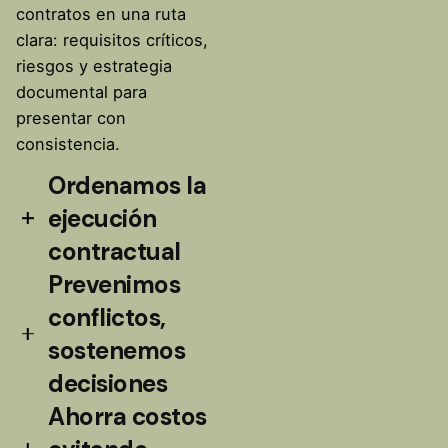
contratos en una ruta
clara: requisitos críticos,
riesgos y estrategia
documental para
presentar con
consistencia.
Ordenamos la
ejecución
contractual
Prevenimos
Acompañamos la
conflictos,
administración del
contrato, la gestión de
sostenemos
cambios y reclamos con
decisiones
trazabilidad y criterio
Ahorra costos
legal y práctico para
Anticipamos puntos